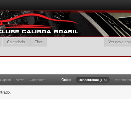
Calendário
Chat
Ver novo con
Ordem
Caption
Views
Comments
Descentende (z-a)
Ascendente
trado.