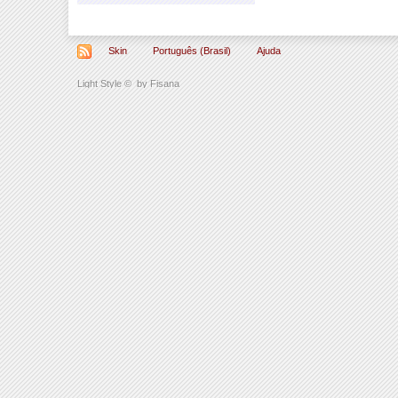
Skin
Português (Brasil)
Ajuda
Light Style
©
by Fisana