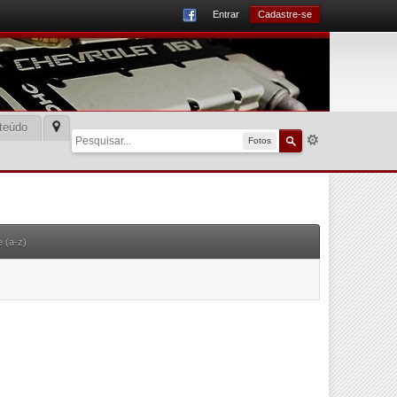
Entrar
Cadastre-se
teúdo
Fotos
 (a-z)