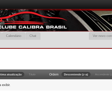
Calendário
Chat
Ver novo con
Ordem
ltima atualização
Título
Descentende (z-a)
Ascendente (
 exibir.