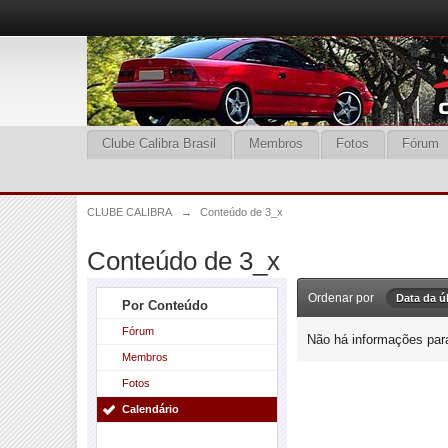
Clube Calibra Brasil
Membros
Fotos
Fórum
CLUBE CALIBRA
→
Conteúdo de 3_x
Conteúdo de 3_x
Ordenar por
Data da ú
Por Conteúdo
Fórum
Não há informações para
Membros
Fotos
Calendário