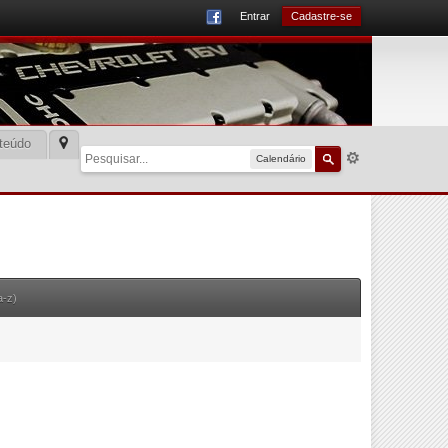
Entrar
Cadastre-se
teúdo
Calendário
a-z)