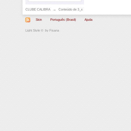
CLUBE CALIBRA
→
Conteúdo de 3_x
Skin
Português (Brasil)
Ajuda
Light Style
©
by Fisana