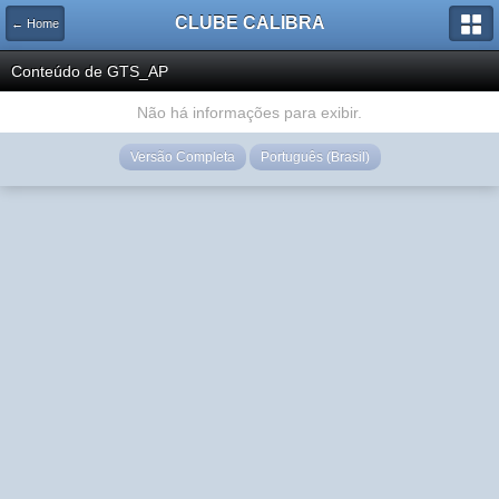
CLUBE CALIBRA
← Home
Conteúdo de GTS_AP
Não há informações para exibir.
Versão Completa
Português (Brasil)