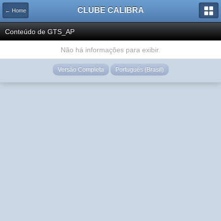
CLUBE CALIBRA
← Home
Conteúdo de GTS_AP
Não há informações para exibir.
Versão Completa
Português (Brasil)