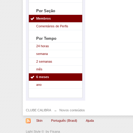
Por Seção
Membros
Comentários de Perfis
Por Tempo
24 horas
semana
2 semanas
mês
6 meses
ano
CLUBE CALIBRA
→
Novos conteúdos
Skin
Português (Brasil)
Ajuda
Light Style
©
by Fisana