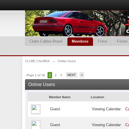
Clube Calibra Brasil
Membros
Fotos
Fórum
CLUBE CALIBRA
→
Online Users
NEXT
»
Page 1 of 16
1
2
3
Online Users
Member Name
Location
Guest
Viewing Calendar:
Ca
Guest
Viewing Calendar:
Ca