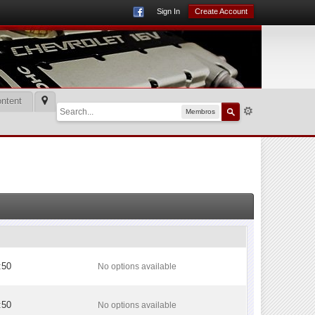
Sign In
Create Account
ntent
Membros
:50
No options available
:50
No options available