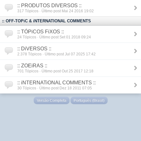
:: PRODUTOS DIVERSOS ::
317
Tópicos · Último post Mai 24 2016 19:02
:: OFF-TOPiC & iNTERNATIONAL COMMENTS
:: TÓPiCOS FiXOS ::
24
Tópicos · Último post Set 01 2018 09:24
:: DiVERSOS ::
2.378
Tópicos · Último post Jul 07 2025 17:42
:: ZOEiRAS ::
701
Tópicos · Último post Out 25 2017 12:18
:: iNTERNATiONAL COMMENTS ::
30
Tópicos · Último post Dez 18 2011 07:05
Versão Completa
Português (Brasil)