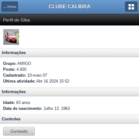
CLUBE CALIBRA
← Home
Perfil de Giba
Informações
Grupo:
AMIGO
Posts:
4.920
Cadastrado:
10-maio 07
Última atividade:
Abr 16 2024 15:52
Informações
Idade:
63 anos
Data de nascimento:
Julho 13, 1963
Controles
Conteúdo