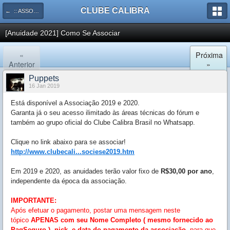
CLUBE CALIBRA
← :: ASSOCiAÇÃO AO CLUBE CALIBRA ::
[Anuidade 2021] Como Se Associar
«
Próxima
Anterior
»
Puppets
16 Jan 2019
Está disponível a Associação 2019 e 2020.
Garanta já o seu acesso ilimitado às áreas técnicas do fórum e
também ao grupo oficial do Clube Calibra Brasil no Whatsapp.
Clique no link abaixo para se associar!
http://www.clubecali...sociese2019.htm
Em 2019 e 2020, as anuidades terão valor fixo de
R$30,00 por ano
,
independente da época da associação.
IMPORTANTE:
Após efetuar o pagamento, postar uma mensagem neste
tópico
APENAS com seu Nome Completo ( mesmo fornecido ao
PagSeguro ), nick, e data do pagamento da associação
, para que