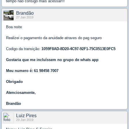
tempo não consigo mais acessar!!!
Brandão
27 Jan 2019
Boa noite
Realizei o pagamento da anuidade atraves do pag seguro
Codigo da transição:
1059F8AD-8D20-4C97-92F1-75C0513E0FC5
Gostaria que me incluíssem no grupo de whats app
Meu numero é: 61 98458 7007
Obrigado
Atenciosamente,
Brandão
Luiz Pires
29 Jan 2019