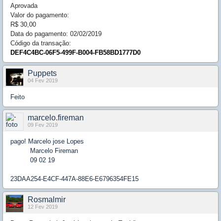
Aprovada
Valor do pagamento:
R$ 30,00
Data do pagamento: 02/02/2019
Código da transação:
DEF4C4BC-06F5-499F-B004-FB58BD1777D0
Puppets
04 Fev 2019
Feito
marcelo.fireman
09 Fev 2019
pago! Marcelo jose Lopes
Marcelo Fireman
09 02 19
23DAA254-E4CF-447A-88E6-E6796354FE15
Rosmalmir
12 Fev 2019