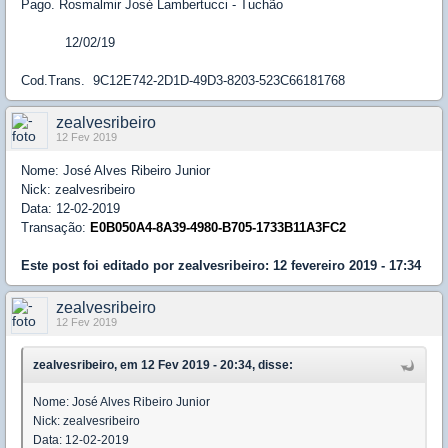
Pago. Rosmalmir José Lambertucci - Tuchão
12/02/19
Cod.Trans. 9C12E742-2D1D-49D3-8203-523C66181768
zealvesribeiro
12 Fev 2019
Nome: José Alves Ribeiro Junior
Nick: zealvesribeiro
Data: 12-02-2019
Transação:
E0B050A4-8A39-4980-B705-1733B11A3FC2
Este post foi editado por
zealvesribeiro
: 12 fevereiro 2019 - 17:34
zealvesribeiro
12 Fev 2019
zealvesribeiro, em 12 Fev 2019 - 20:34, disse:
Nome: José Alves Ribeiro Junior
Nick: zealvesribeiro
Data: 12-02-2019