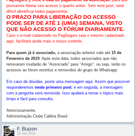
possamos liberar seu acesso o quanto antes. Sem este post, será
difícil identificar todos pagamentos.
O PRAZO PARA LIBERAÇÃO DO ACESSO
PODE SER DE ATÉ 1 (UMA) SEMANA, VISTO
QUE NÃO ACESSO O FÓRUM DIARIAMENTE.
Caso o e-mail cadastrado no PagSeguro seja o mesmo cadastrado
aqui, facilitará ainda mais o nosso controle.
Para quem já é associado,
a associação anterior vale até
15 de
Fevereiro de 2019
. Após esta data, todos associados que não
renovaram mudarão de "Associado" para "Amigo", ou seja, terão os
acessos ao fórum restritos e removidos do grupo do Whatsapp.
Em caso de dúvidas, poste uma mensagem aqui. Assim que possível
responderemos
neste primeiro post
, e em seguida, a mensagem
com a pergunta será removida. Isso ajudará a tornar o tópico mais
limpo e fácil para consulta.
Atenciosamente,
Administração Clube Calibra Brasil
F. Biazon
16 Jan 2019