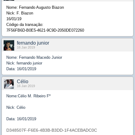
Nome: Fernando Augusto Biazon
Nick: F. Biazon
16/01/19
Código da transação:
7F56FB6D-B0E5-4621-9C9D-2050DE072260
fernando junior
16 Jan 2019
Nome: Fernando Macedo Junior
Nick: fernando junior
Data: 16/01/2019
Célio
16 Jan 2019
Nome:Célio M. Ribeiro Fº
Nick: Célio
Data: 16/01/2019
D348507F-F6E6-4B3B-B3DD-1F4ACEBADC0C