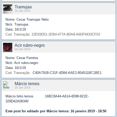
Tramujas
16 Jan 2019
Nome: Cezar Tramujas Neto
Nick: Tramujas
Data: 16/1/19
Cod. Transação: 22E83D51-1EB4-477A-8DA8-A6DF9433CF03
Acir rubro-negro
16 Jan 2019
Nome: Cesar Ferreira
Nick: Acir rubro-negro
Data: 16/1/19
Cod. Transação:
C40A791B-C31F-4D84-AAE2-854511BC1BE1
Márcio lemos
16 Jan 2019
Márcio brito lemos
16BC8A44-A614-4D98-921E-
329D42A08340
Este post foi editado por
Márcio lemos
: 16 janeiro 2019 - 18:50