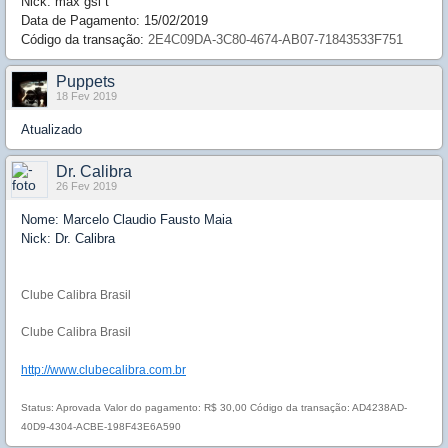
Nick: max gsi t
Data de Pagamento: 15/02/2019
Código da transação:
2E4C09DA-3C80-4674-AB07-71843533F751
Puppets
18 Fev 2019
Atualizado
Dr. Calibra
26 Fev 2019
Nome: Marcelo Claudio Fausto Maia
Nick: Dr. Calibra
Clube Calibra Brasil
Clube Calibra Brasil
http://www.clubecalibra.com.br
Status: Aprovada Valor do pagamento: R$ 30,00 Código da transação: AD4238AD-
40D9-4304-ACBE-198F43E6A590