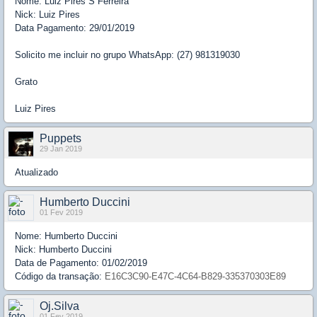
Nome: Luiz Pires S Ferreira
Nick: Luiz Pires
Data Pagamento: 29/01/2019
Solicito me incluir no grupo WhatsApp: (27) 981319030
Grato
Luiz Pires
Puppets
29 Jan 2019
Atualizado
Humberto Duccini
01 Fev 2019
Nome: Humberto Duccini
Nick: Humberto Duccini
Data de Pagamento: 01/02/2019
Código da transação:
E16C3C90-E47C-4C64-B829-335370303E89
Oj.Silva
01 Fev 2019