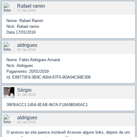
Rafael ramin
17 Jan 2019
Nome: Rafael Ramin
Nick: Rafael ramin
Data 17/01/2019
aldrigues
20 Jan 2019
Nome: Fabio Aldrigues Amaral
Nick: Aldrigues
Pagamento: 20/01/2019
Id: E88773F8-3B9C-4004-87F5-9DA04C68E308
Sérgio
21 Jan 2019
39FBACC1-1454-4EAB-967A-F18A9B045AC1
aldrigues
22 Jan 2019
O acesso ao site parece instável! Acessei alguns links, depois de um