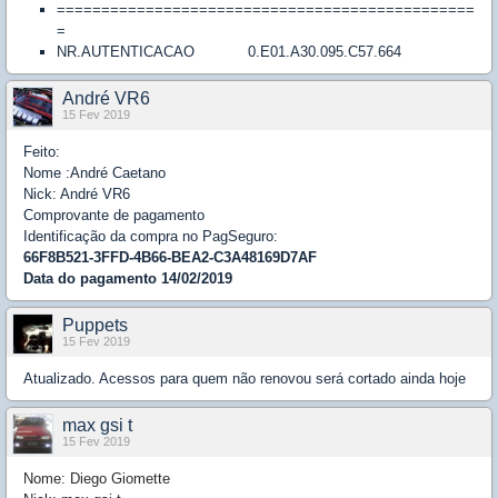
===============================================
=
NR.AUTENTICACAO 0.E01.A30.095.C57.664
André VR6
15 Fev 2019
Feito:
Nome :André Caetano
Nick: André VR6
Comprovante de pagamento
Identificação da compra no PagSeguro:
66F8B521-3FFD-4B66-BEA2-C3A48169D7AF
Data do pagamento 14/02/2019
Puppets
15 Fev 2019
Atualizado. Acessos para quem não renovou será cortado ainda hoje
max gsi t
15 Fev 2019
Nome: Diego Giomette