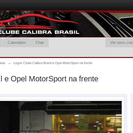
Calendário
Chat
Ver novo con
ueta
→
Logos Clube Calibra Brasil e Opel MotorSport na frente
l e Opel MotorSport na frente