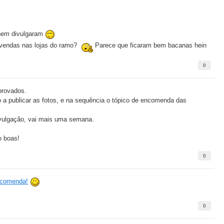
 nem divulgaram
 vendas nas lojas do ramo?
Parece que ficaram bem bacanas hein
0
aprovados.
a publicar as fotos, e na sequência o tópico de encomenda das
ivulgação, vai mais uma semana.
o boas!
0
ncomenda!
0