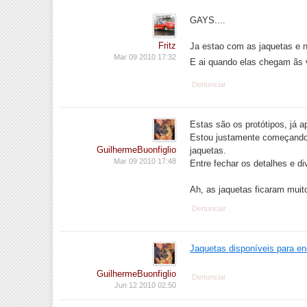
GAYS....
Fritz
Ja estao com as jaquetas e
Mar 09 2010 17:32
E ai quando elas chegam ãs
Denunciar
Estas são os protótipos, já 
Estou justamente começando 
GuilhermeBuonfiglio
jaquetas.
Mar 09 2010 17:48
Entre fechar os detalhes e d
Ah, as jaquetas ficaram muit
Denunciar
Jaquetas disponíveis para e
GuilhermeBuonfiglio
Denunciar
Jun 12 2010 02:50