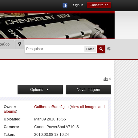
Sign In
Cadastre-se
teúdo
Fotos
0
Options
Nova imagem
Owner:
GuilhermeBuonfiglio
(
View all images and
albums
)
Uploaded:
Mar 09 2010 16:55
Camera:
Canon PowerShot A710 IS
Taken:
2010:03:08 18:10:24