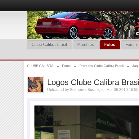
Clube Calibra Brasil
Membros
Fotos
Fórum
CLUBE CALIBRA
→
Fotos
→
Produtos Clube Calibra Brasil
→
Jaq
Logos Clube Calibra Brasi
Uploaded by
GuilhermeBuonfiglio
, Mar 09 2010 16:55