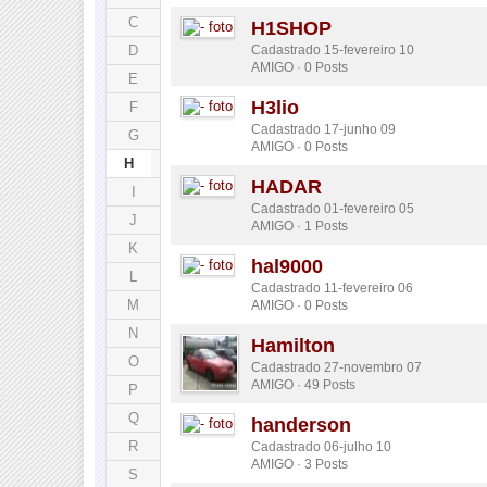
C
H1SHOP
D
Cadastrado 15-fevereiro 10
AMIGO · 0 Posts
E
H3lio
F
Cadastrado 17-junho 09
G
AMIGO · 0 Posts
H
HADAR
I
Cadastrado 01-fevereiro 05
J
AMIGO · 1 Posts
K
hal9000
L
Cadastrado 11-fevereiro 06
M
AMIGO · 0 Posts
N
Hamilton
O
Cadastrado 27-novembro 07
AMIGO · 49 Posts
P
Q
handerson
R
Cadastrado 06-julho 10
AMIGO · 3 Posts
S