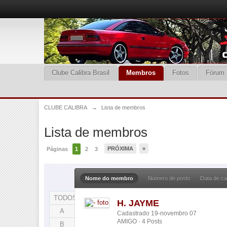
Clube Calibra Brasil
Membros
Fotos
Fórum
CLUBE CALIBRA
→
Lista de membros
Lista de membros
PRÓXIMA
»
Páginas
1
2
3
Nome do membro
Número de posts
Data de ca
TODOS
H. JAYME
A
Cadastrado 19-novembro 07
AMIGO · 4 Posts
B