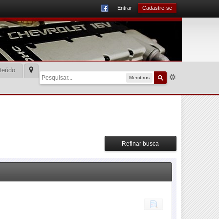
Entrar
Cadastre-se
teúdo
Membros
Refinar busca