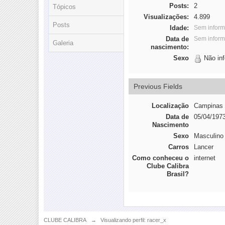
Posts:
2
Tópicos
Visualizações:
4.899
Posts
Idade:
Sem infor
Data de
Sem infor
Galeria
nascimento:
Sexo
Não in
Previous Fields
Localização
Campinas
Data de
05/04/197
Nascimento
Sexo
Masculino
Carros
Lancer
Como conheceu o
internet
Clube Calibra
Brasil?
CLUBE CALIBRA
→
Visualizando perfil: racer_x