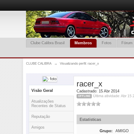
Clube Calibra Brasil
Membros
Fotos
Fórum
CLUBE CALIBRA
→
Visualizando perfil: racer_x
racer_x
Visão Geral
Cadastrado: 15 Abr 2014
Última atividade: Abr 15
OFFLINE
Atualizações
Recentes de Status
Reputação
Estatísticas
Amigos
Grupo:
AMIGO