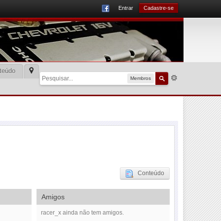
Entrar
Cadastre-se
teúdo
Membros
Conteúdo
Amigos
racer_x ainda não tem amigos.