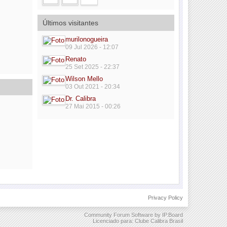
Últimos visitantes
murilonogueira
09 Jul 2026 - 12:07
Renato
25 Set 2025 - 22:37
Wilson Mello
03 Out 2021 - 20:34
Dr. Calibra
27 Mai 2015 - 00:26
Privacy Policy
Community Forum Software by IP.Board
Licenciado para: Clube Calibra Brasil