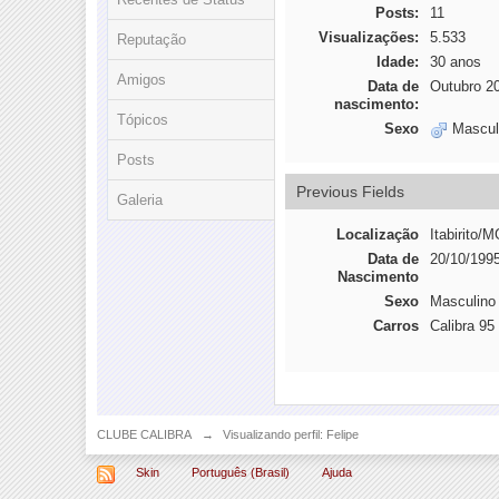
Posts:
11
Visualizações:
5.533
Reputação
Idade:
30 anos
Amigos
Data de
Outubro 2
nascimento:
Tópicos
Sexo
Mascul
Posts
Previous Fields
Galeria
Localização
Itabirito/
Data de
20/10/199
Nascimento
Sexo
Masculino
Carros
Calibra 95
CLUBE CALIBRA
→
Visualizando perfil: Felipe
Skin
Português (Brasil)
Ajuda