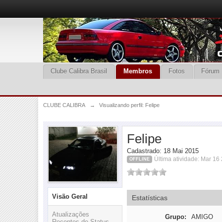
Clube Calibra Brasil
Membros
Fotos
Fórum
CLUBE CALIBRA
→
Visualizando perfil: Felipe
Felipe
Cadastrado: 18 Mai 2015
Última atividade: Mar 16
OFFLINE
Visão Geral
Estatísticas
Atualizações
Grupo:
AMIGO
Recentes de Status