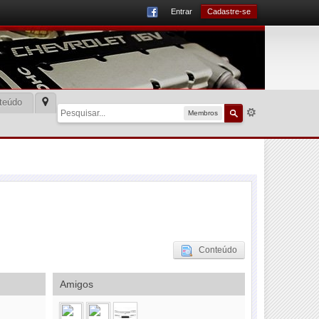
Entrar
Cadastre-se
teúdo
Membros
Conteúdo
Amigos