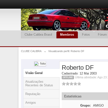
Clube Calibra Brasil
Membros
Fotos
Fórum
CLUBE CALIBRA
→
Visualizando perfil: Roberto DF
Roberto DF
Visão Geral
Cadastrado: 12 Mai 2003
Última atividade: Ago 23
OFFLINE
Atualizações
Recentes de Status
Reputação
Estatísticas
Amigos
Grupo:
AMIGO