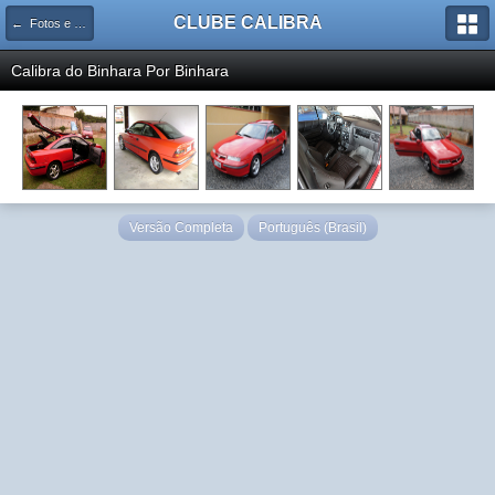
CLUBE CALIBRA
← Fotos e Vídeos gerais
Calibra do Binhara Por
Binhara
Versão Completa
Português (Brasil)