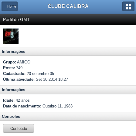
CLUBE CALIBRA
← Home
Perfil de GMT
Informações
Grupo:
AMIGO
Posts:
749
Cadastrado:
20-setembro 05
Última atividade:
Set 30 2014 18:27
Informações
Idade:
42 anos
Data de nascimento:
Outubro 11, 1983
Controles
Conteúdo