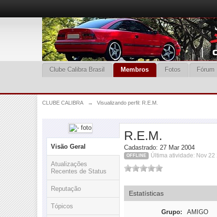
Clube Calibra Brasil
Membros
Fotos
Fórum
CLUBE CALIBRA
→
Visualizando perfil: R.E.M.
R.E.M.
Visão Geral
Cadastrado: 27 Mar 2004
Última atividade: Nov 22
OFFLINE
Atualizações
Recentes de Status
Reputação
Estatísticas
Tópicos
Grupo:
AMIGO