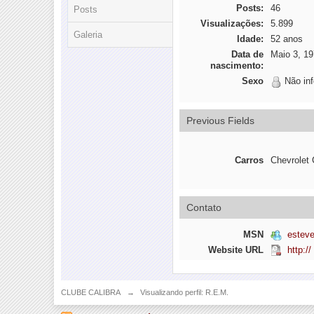
Posts:
46
Posts
Visualizações:
5.899
Galeria
Idade:
52 anos
Data de
Maio 3, 1
nascimento:
Sexo
Não in
Previous Fields
Carros
Chevrolet 
Contato
MSN
estev
Website URL
http://
CLUBE CALIBRA
→
Visualizando perfil: R.E.M.