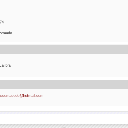
974
formado
Calibra
esdemacedo@hotmail.com