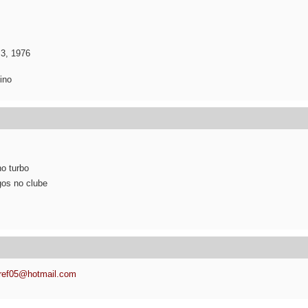
3, 1976
ino
no turbo
gos no clube
ref05@hotmail.com