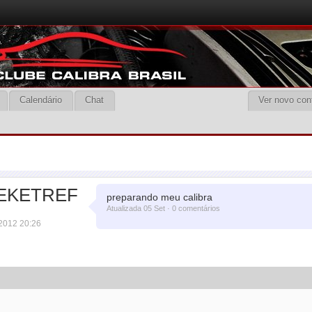
Calendário
Chat
Ver novo con
EKETREF
preparando meu calibra
Atualizada 05 Set · 0 comentários
 2012 20:26