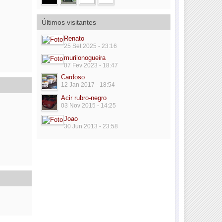
Últimos visitantes
Renato
25 Set 2025 - 23:16
murilonogueira
07 Fev 2023 - 18:47
Cardoso
12 Jan 2017 - 18:54
Acir rubro-negro
03 Nov 2015 - 14:25
Joao
30 Jun 2013 - 23:58