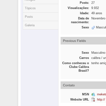
Posts:
27
Visualizações:
9.932
Tópicos
Idade:
49 anos
Posts
Data de
Novembro 
nascimento:
Galeria
Sexo
Mascul
Previous Fields
Sexo
Masculino
Carros
calibra / u
Como conheceu o
tenho ami
Clube Calibra
Brasil?
Contato
MSN
meket
Website URL
http://