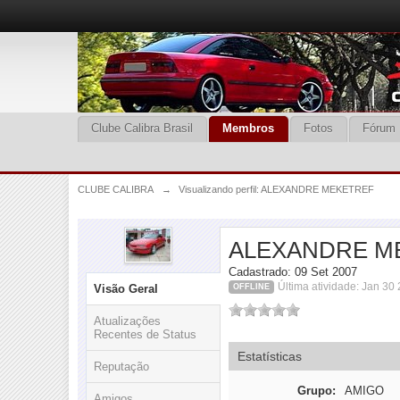
Clube Calibra Brasil
Membros
Fotos
Fórum
CLUBE CALIBRA
→
Visualizando perfil: ALEXANDRE MEKETREF
ALEXANDRE M
Cadastrado: 09 Set 2007
Última atividade: Jan 30
Visão Geral
OFFLINE
Atualizações
Recentes de Status
Estatísticas
Reputação
Grupo:
AMIGO
Amigos