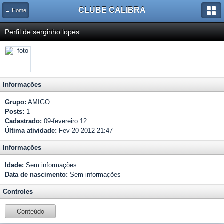
CLUBE CALIBRA
← Home
Perfil de serginho lopes
Informações
Grupo:
AMIGO
Posts:
1
Cadastrado:
09-fevereiro 12
Última atividade:
Fev 20 2012 21:47
Informações
Idade:
Sem informações
Data de nascimento:
Sem informações
Controles
Conteúdo