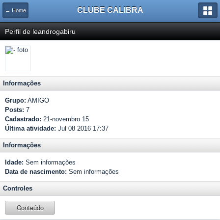
CLUBE CALIBRA
← Home
Perfil de leandrogabiru
Informações
Grupo:
AMIGO
Posts:
7
Cadastrado:
21-novembro 15
Última atividade:
Jul 08 2016 17:37
Informações
Idade:
Sem informações
Data de nascimento:
Sem informações
Controles
Conteúdo