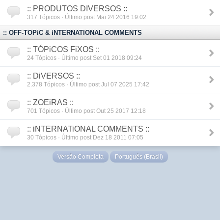
:: PRODUTOS DIVERSOS ::
317
Tópicos · Último post Mai 24 2016 19:02
:: OFF-TOPiC & iNTERNATIONAL COMMENTS
:: TÓPiCOS FiXOS ::
24
Tópicos · Último post Set 01 2018 09:24
:: DiVERSOS ::
2.378
Tópicos · Último post Jul 07 2025 17:42
:: ZOEiRAS ::
701
Tópicos · Último post Out 25 2017 12:18
:: iNTERNATiONAL COMMENTS ::
30
Tópicos · Último post Dez 18 2011 07:05
Versão Completa
Português (Brasil)